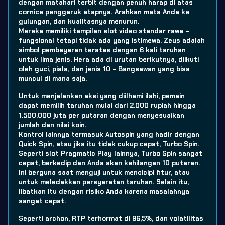
dengan matahari terbit dengan penuh harap di atas
cornice penggaruk atapnya. Arahkan mata Anda ke
gulungan, dan kualitasnya menurun.
Mereka memiliki tampilan slot video standar rawa –
fungsional tetapi tidak ada yang istimewa. Zeus adalah
simbol pembayaran teratas dengan 6 kali taruhan
untuk lima jenis. Hera ada di urutan berikutnya, diikuti
oleh guci, piala, dan jenis 10 - Bangsawan yang bisa
muncul di mana saja.
Untuk menjalankan aksi yang diilhami ilahi, pemain
dapat memilih taruhan mulai dari 2.000 rupiah hingga
1.500.000 juta per putaran dengan menyesuaikan
jumlah dan nilai koin.
Kontrol lainnya termasuk Autospin yang hadir dengan
Quick Spin, atau jika itu tidak cukup cepat, Turbo Spin.
Seperti slot Pragmatic Play lainnya, Turbo Spin sangat
cepat, berkedip dan Anda akan kehilangan 10 putaran.
Ini berguna saat menguji untuk mencicipi fitur, atau
untuk meledakkan persyaratan taruhan. Selain itu,
libatkan itu dengan risiko Anda karena masalahnya
sangat cepat.
Seperti archon, RTP terhormat di 96,5%, dan volatilitas