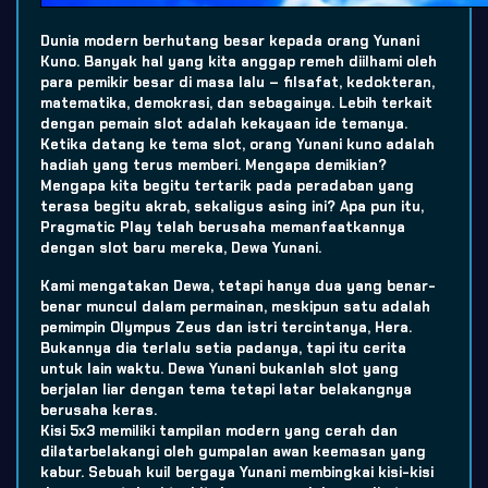
Dunia modern berhutang besar kepada orang Yunani
Kuno. Banyak hal yang kita anggap remeh diilhami oleh
para pemikir besar di masa lalu – filsafat, kedokteran,
matematika, demokrasi, dan sebagainya. Lebih terkait
dengan pemain slot adalah kekayaan ide temanya.
Ketika datang ke tema slot, orang Yunani kuno adalah
hadiah yang terus memberi. Mengapa demikian?
Mengapa kita begitu tertarik pada peradaban yang
terasa begitu akrab, sekaligus asing ini? Apa pun itu,
Pragmatic Play telah berusaha memanfaatkannya
dengan slot baru mereka, Dewa Yunani.
Kami mengatakan Dewa, tetapi hanya dua yang benar-
benar muncul dalam permainan, meskipun satu adalah
pemimpin Olympus Zeus dan istri tercintanya, Hera.
Bukannya dia terlalu setia padanya, tapi itu cerita
untuk lain waktu. Dewa Yunani bukanlah slot yang
berjalan liar dengan tema tetapi latar belakangnya
berusaha keras.
Kisi 5x3 memiliki tampilan modern yang cerah dan
dilatarbelakangi oleh gumpalan awan keemasan yang
kabur. Sebuah kuil bergaya Yunani membingkai kisi-kisi