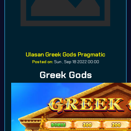
Ulasan Greek Gods Pragmatic
Posted on:
Sun , Sep 18 2022 00:00
Greek Gods