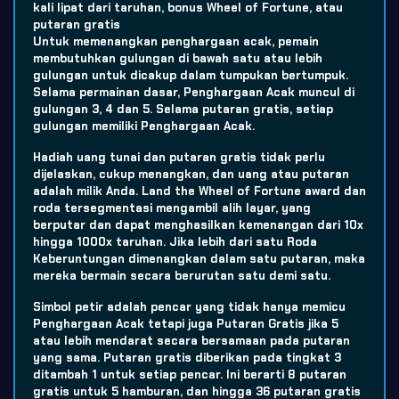
kali lipat dari taruhan, bonus Wheel of Fortune, atau
putaran gratis
Untuk memenangkan penghargaan acak, pemain
membutuhkan gulungan di bawah satu atau lebih
gulungan untuk dicakup dalam tumpukan bertumpuk.
Selama permainan dasar, Penghargaan Acak muncul di
gulungan 3, 4 dan 5. Selama putaran gratis, setiap
gulungan memiliki Penghargaan Acak.
Hadiah uang tunai dan putaran gratis tidak perlu
dijelaskan, cukup menangkan, dan uang atau putaran
adalah milik Anda. Land the Wheel of Fortune award dan
roda tersegmentasi mengambil alih layar, yang
berputar dan dapat menghasilkan kemenangan dari 10x
hingga 1000x taruhan. Jika lebih dari satu Roda
Keberuntungan dimenangkan dalam satu putaran, maka
mereka bermain secara berurutan satu demi satu.
Simbol petir adalah pencar yang tidak hanya memicu
Penghargaan Acak tetapi juga Putaran Gratis jika 5
atau lebih mendarat secara bersamaan pada putaran
yang sama. Putaran gratis diberikan pada tingkat 3
ditambah 1 untuk setiap pencar. Ini berarti 8 putaran
gratis untuk 5 hamburan, dan hingga 36 putaran gratis